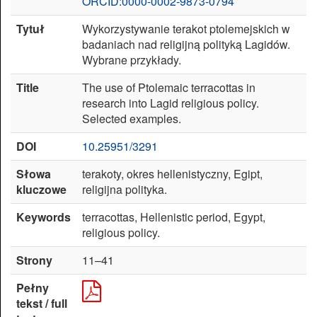
ORCID:0000-0002-9873-0794
Tytuł
Wykorzystywanie terakot ptolemejskich w
Zresetuj
badaniach nad religijną polityką Lagidów.
ustawienia
Wybrane przykłady.
Title
The use of Ptolemaic terracottas in
research into Lagid religious policy.
Selected examples.
DOI
10.25951/3291
Słowa
terakoty, okres hellenistyczny, Egipt,
kluczowe
religijna polityka.
Keywords
terracottas, Hellenistic period, Egypt,
religious policy.
Strony
11–41
Pełny
tekst / full