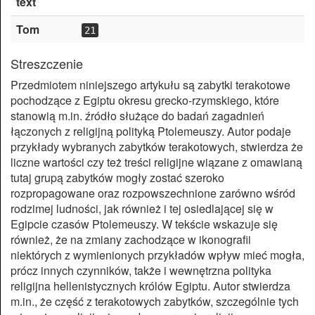
text
Tom
21
Streszczenie
Przedmiotem niniejszego artykułu są zabytki terakotowe
pochodzące z Egiptu okresu grecko-rzymskiego, które
stanowią m.in. źródło służące do badań zagadnień
łączonych z religijną polityką Ptolemeuszy. Autor podaje
przykłady wybranych zabytków terakotowych, stwierdza że
liczne wartości czy też treści religijne wiązane z omawianą
tutaj grupą zabytków mogły zostać szeroko
rozpropagowane oraz rozpowszechnione zarówno wśród
rodzimej ludności, jak również i tej osiedlającej się w
Egipcie czasów Ptolemeuszy. W tekście wskazuje się
również, że na zmiany zachodzące w ikonograﬁi
niektórych z wymienionych przykładów wpływ mieć mogła,
prócz innych czynników, także i wewnętrzna polityka
religijna hellenistycznych królów Egiptu. Autor stwierdza
m.in., że część z terakotowych zabytków, szczególnie tych