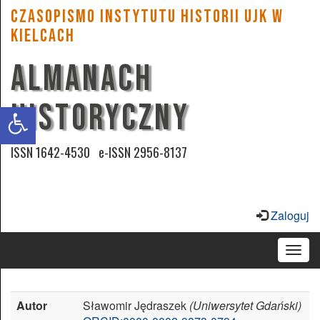
CZASOPISMO INSTYTUTU HISTORII UJK w
Kielcach
ALMANACH
Zwiększ
czcionkę
HISTORYCZNY
Zmniejsz
czcionkę
ISSN 1642-4530 e-ISSN 2956-8137
Wysoki
kontrast
Zaloguj
Podkreśl
Togg
odsyłacze
navig
Przyjazna
Autor
Sławomir Jędraszek
(Uniwersytet Gdański)
czcionka