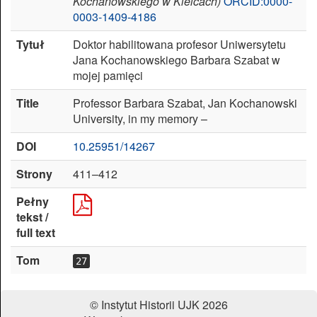
Kochanowskiego w Kielcach)
ORCID:0000-
0003-1409-4186
Zresetuj
Tytuł
Doktor habilitowana profesor Uniwersytetu
ustawienia
Jana Kochanowskiego Barbara Szabat w
mojej pamięci
Title
Professor Barbara Szabat, Jan Kochanowski
University, in my memory –
DOI
10.25951/14267
Strony
411–412
Pełny
tekst /
full text
Tom
27
© Instytut Historii UJK 2026