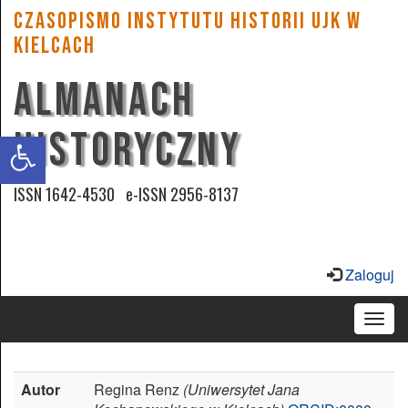
CZASOPISMO INSTYTUTU HISTORII UJK w
Kielcach
ALMANACH
Zwiększ
czcionkę
HISTORYCZNY
Zmniejsz
czcionkę
ISSN 1642-4530 e-ISSN 2956-8137
Wysoki
kontrast
Zaloguj
Podkreśl
Togg
odsyłacze
navig
Przyjazna
Autor
Regina Renz
(Uniwersytet Jana
czcionka