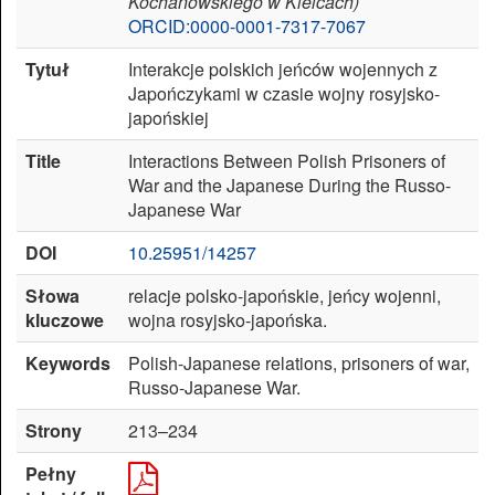
Kochanowskiego w Kielcach)
ORCID:0000-0001-7317-7067
Zresetuj
Tytuł
Interakcje polskich jeńców wojennych z
ustawienia
Japończykami w czasie wojny rosyjsko-
japońskiej
Title
Interactions Between Polish Prisoners of
War and the Japanese During the Russo-
Japanese War
DOI
10.25951/14257
Słowa
relacje polsko-japońskie, jeńcy wojenni,
kluczowe
wojna rosyjsko-japońska.
Keywords
Polish-Japanese relations, prisoners of war,
Russo-Japanese War.
Strony
213–234
Pełny