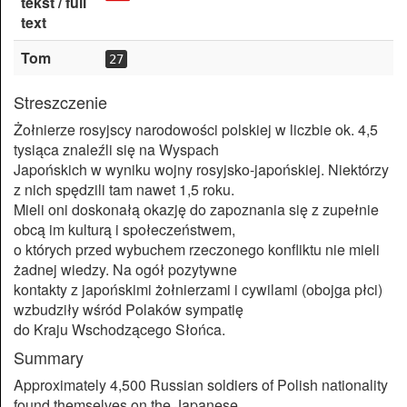
tekst / full
text
Tom
27
Streszczenie
Żołnierze rosyjscy narodowości polskiej w liczbie ok. 4,5
tysiąca znaleźli się na Wyspach
Japońskich w wyniku wojny rosyjsko-japońskiej. Niektórzy
z nich spędzili tam nawet 1,5 roku.
Mieli oni doskonałą okazję do zapoznania się z zupełnie
obcą im kulturą i społeczeństwem,
o których przed wybuchem rzeczonego konfliktu nie mieli
żadnej wiedzy. Na ogół pozytywne
kontakty z japońskimi żołnierzami i cywilami (obojga płci)
wzbudziły wśród Polaków sympatię
do Kraju Wschodzącego Słońca.
Summary
Approximately 4,500 Russian soldiers of Polish nationality
found themselves on the Japanese