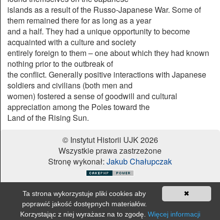
islands as a result of the Russo-Japanese War. Some of
them remained there for as long as a year
and a half. They had a unique opportunity to become
acquainted with a culture and society
entirely foreign to them – one about which they had known
nothing prior to the outbreak of
the conflict. Generally positive interactions with Japanese
soldiers and civilians (both men and
women) fostered a sense of goodwill and cultural
appreciation among the Poles toward the
Land of the Rising Sun.
© Instytut Historii UJK 2026
Wszystkie prawa zastrzeżone
Stronę wykonał:
Jakub Chałupczak
Jeżeli nie zaznaczono inaczej, wszystkie materiały na stronie są dostępne
Ta strona wykorzystuje pliki cookies aby
✖
na licencji Creative Commons Attribution-NoDerivatives 4.0 International
License
poprawić jakość dostępnych materiałów.
Korzystając z niej wyrażasz na to zgodę.
Więcej informacji