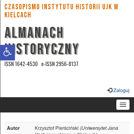
CZASOPISMO INSTYTUTU HISTORII UJK w
Kielcach
ALMANACH
Zwiększ
czcionkę
HISTORYCZNY
Zmniejsz
czcionkę
ISSN 1642-4530 e-ISSN 2956-8137
Wysoki
kontrast
Zaloguj
Podkreśl
Togg
odsyłacze
navig
Przyjazna
Autor
Krzysztof Pierściński
(Uniwersytet Jana
czcionka