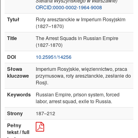
Stefana Wyszyńskiego w Warszawie)
ORCID:0000-0002-1964-9008
Zresetuj
Tytuł
Roty aresztanckie w Imperium Rosyjskim
ustawienia
(1827–1870)
Title
The Arrest Squads in Russian Empire
(1827-1870)
DOI
10.25951/14256
Słowa
Imperium Rosyjskie, więziennictwo, praca
kluczowe
przymusowa, roty aresztanckie, zesłanie do
Rosji.
Keywords
Russian Empire, prison system, forced
labor, arrest squad, exile to Russia.
Strony
187–212
Pełny
tekst / full