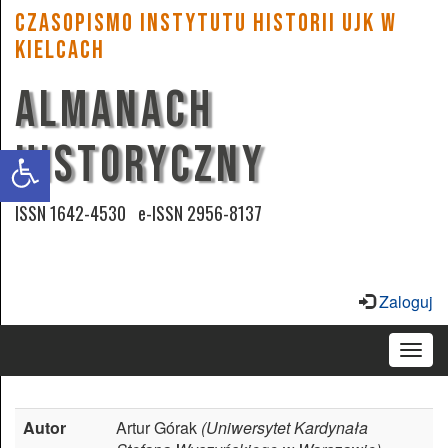
CZASOPISMO INSTYTUTU HISTORII UJK w
Kielcach
ALMANACH
Zwiększ
czcionkę
HISTORYCZNY
Zmniejsz
czcionkę
ISSN 1642-4530 e-ISSN 2956-8137
Wysoki
kontrast
Zaloguj
Podkreśl
Togg
odsyłacze
navig
Przyjazna
Autor
Artur Górak
(Uniwersytet Kardynała
czcionka