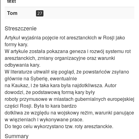
text
Tom
27
Streszczenie
Artykuł wyjaśnia pojęcie rot aresztanckich w Rosji jako
formy kary.
W artykule została pokazana geneza i rozwój systemu rot
aresztanckich, zmiany organizacyjne oraz warunki
odbywania kary.
W literaturze utrwalił się pogląd, że powstańców zsyłano
głównie na Syberię, ewentualnie
na Kaukaz, i że taka kara była najdotkliwsza. Autor
dowodzi, że podstawową formą kary były
roboty przymusowe w miastach gubernialnych europejskiej
części Rosji. Była to kara bardzo
dotkliwa ze względu na wojskowy reżim, warunki panujące
w więzieniach i wykonywane prace.
Do tego celu wykorzystano tzw. roty aresztanckie.
Summary